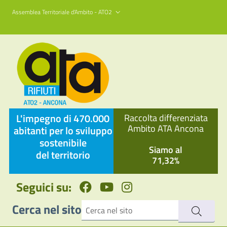
Assemblea Territoriale d'Ambito - ATO2
L'impegno di 470.000
Raccolta differenziata
Ambito ATA Ancona
abitanti per lo sviluppo
sostenibile
Siamo al
del territorio
71,32%
Seguici su:
Cerca nel sito