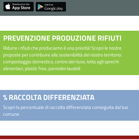
PREVENZIONE PRODUZIONE RIFIUTI
Ridurre i rifiuti che produciamo è una priorità! Scopri le nostre
proposte per contribuire alla sostenibilità del nostro territorio:
compostaggio domestico, centro del riuso, lotta agli sprechi
alimentari, plastic free, pannolini lavabili
% RACCOLTA DIFFERENZIATA
Scopri la percentuale di raccolta differenziata conseguita dal tuo
comune