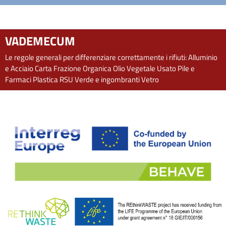
VADEMECUM
Le regole generali per differenziare correttamente i rifiuti:
Alluminio
e Acciaio
Carta
Frazione Organica
Olio Vegetale Usato
Pile e
Farmaci
Plastica
RSU
Verde e ingombranti
Vetro