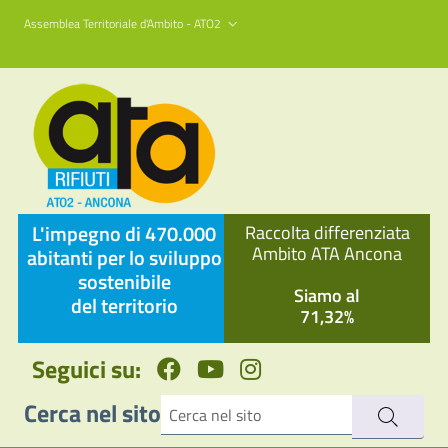
Assemblea Territoriale d'Ambito - ATO2
L'impegno di 470.000
Raccolta differenziata
Ambito ATA Ancona
abitanti per lo sviluppo
sostenibile
Siamo al
del territorio
71,32%
Seguici su:
Cerca nel sito