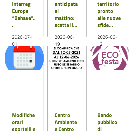
Interreg
anticipata
territorio
Europe
al
pronto
“Behave”..
mattino:
alle nuove
.
scatta il...
sfide...
2026-07-
2026-06-
2026-06-
01
19
12
E se spazi
Con l’arrivo
Al via la
pubblici più
delle alte
seconda fase
puliti
temperature
della nuova
iniziassero
estive e in
campagna di
da una
ottemperanz
comunicazio
semplice
a alle
ne dell’ATA
scelta...
normative
Rifiuti...
LEGGI DI PIÙ
LEGGI DI PIÙ
vigenti
inerenti...
LEGGI DI PIÙ
Modifiche
Centro
Bando
orari
Ambiente
pubblico
sportelli e
e Centro
di