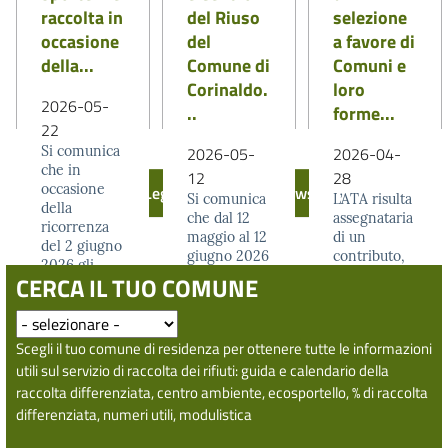
raccolta in
del Riuso
selezione
occasione
del
a favore di
della...
Comune di
Comuni e
Corinaldo.
loro
2026-05-
..
forme...
22
Si comunica
2026-05-
2026-04-
che in
12
28
occasione
Leggi tutte tutte le news
Si comunica
L’ATA risulta
della
che dal 12
assegnataria
ricorrenza
maggio al 12
di un
del 2 giugno
giugno 2026
contributo,
2026 gli
il Centro
concesso
CERCA IL TUO COMUNE
sportelli
Ambiente e
dalla
subiranno le
il Centro del
Regione
seguenti...
Riuso siti...
Marche in
LEGGI DI PIÙ
Scegli il tuo comune di residenza per ottenere tutte le informazioni
LEGGI DI PIÙ
attuazione...
LEGGI DI PIÙ
utili sul servizio di raccolta dei rifiuti: guida e calendario della
raccolta differenziata, centro ambiente, ecosportello, % di raccolta
differenziata, numeri utili, modulistica