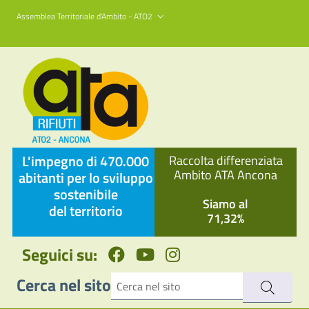
Assemblea Territoriale d'Ambito - ATO2
L'impegno di 470.000
Raccolta differenziata
Ambito ATA Ancona
abitanti per lo sviluppo
sostenibile
Siamo al
del territorio
71,32%
Seguici su:
Cerca nel sito