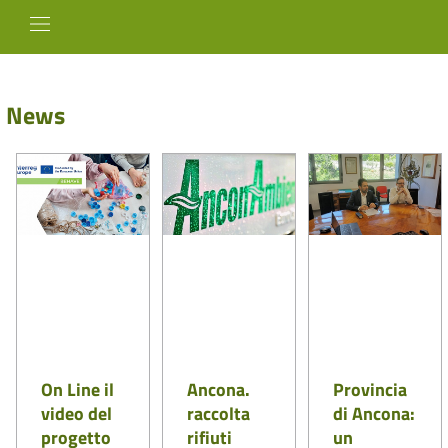
News
On Line il
Ancona.
Provincia
video del
raccolta
di Ancona:
progetto
rifiuti
un